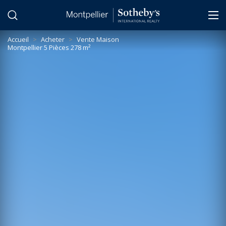
Panneau de gestion des cookies
Accueil
>
Acheter
>
Vente Maison
Montpellier 5 Pièces 278 m²