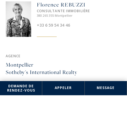
Florence REBUZZI
CONSULTANTE IMMOBILIÈRE
380 265 355 Montpellier
+33 6 59 54 34 46
AGENCE
Montpellier
Sotheby's International Realty
3 rue Foch
DEMANDE DE
34000 Montpellier, France
APPELER
MESSAGE
RENDEZ-VOUS
+33 4 67 57 34 10