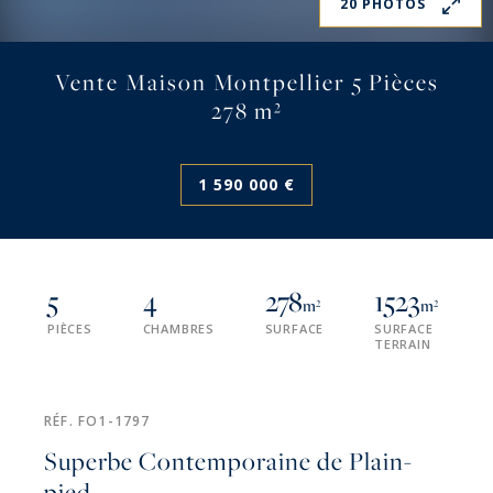
20 PHOTOS
Vente Maison Montpellier 5 Pièces
278 m²
1 590 000 €
5
4
278
1523
m²
m²
PIÈCES
CHAMBRES
SURFACE
SURFACE
TERRAIN
RÉF. FO1-1797
Superbe Contemporaine de Plain-
pied...