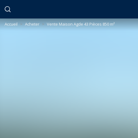
Panneau de gestion des cookies
Accueil
>
Acheter
>
Vente Maison Agde 43 Pièces 850 m²