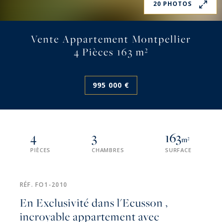
20 PHOTOS
Vente Appartement Montpellier
4 Pièces 163 m²
995 000 €
4
3
163
m²
PIÈCES
CHAMBRES
SURFACE
RÉF. FO1-2010
En Exclusivité dans l'Ecusson ,
incroyable appartement avec