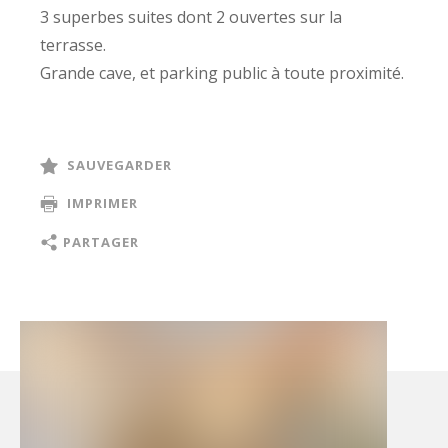
3 superbes suites dont 2 ouvertes sur la
terrasse.
Grande cave, et parking public à toute proximité.
Un lieu unique , dossier sur demande.
Cet appartement représente les 114/ 1000 èmes
des paries communes générales. Pas de
SAUVEGARDER
procédure en cours
IMPRIMER
PARTAGER