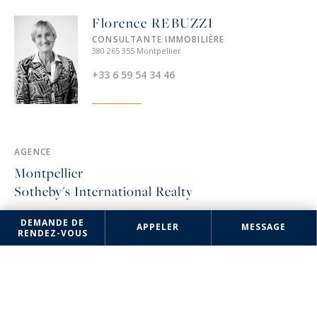
Florence REBUZZI
CONSULTANTE IMMOBILIÈRE
380 265 355 Montpellier
+33 6 59 54 34 46
AGENCE
Montpellier
Sotheby's International Realty
3 rue Foch
DEMANDE DE
APPELER
MESSAGE
34000 Montpellier, France
RENDEZ-VOUS
+33 4 67 57 34 10