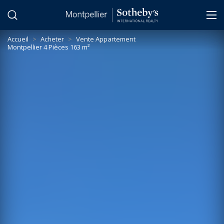
Panneau de gestion des cookies
Accueil
>
Acheter
>
Vente Appartement
Montpellier 4 Pièces 163 m²