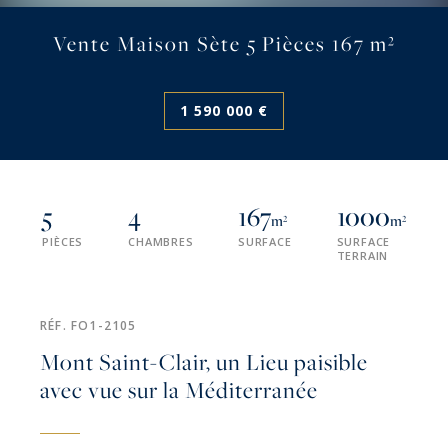
Vente Maison Sète 5 Pièces 167 m²
1 590 000 €
5
4
167
1000
m²
m²
PIÈCES
CHAMBRES
SURFACE
SURFACE
TERRAIN
RÉF. FO1-2105
Mont Saint-Clair, un Lieu paisible
avec vue sur la Méditerranée