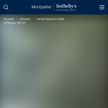
Panneau de gestion des cookies
Accueil
>
Acheter
>
Vente Maison Sète
5 Pièces 167 m²