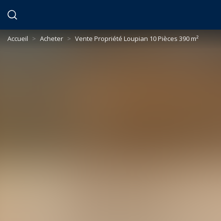
Panneau de gestion des cookies
Accueil
>
Acheter
>
Vente Propriété Loupian 10 Pièces 390 m²